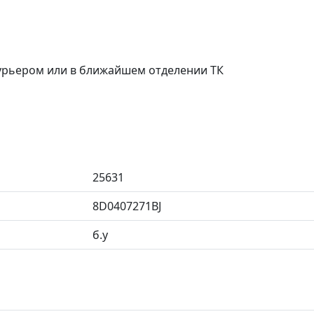
курьером или в ближайшем отделении ТК
25631
8D0407271BJ
б.у