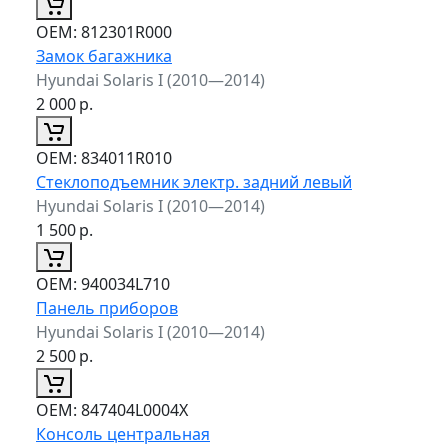
ОЕМ:
812301R000
Замок багажника
Hyundai Solaris I (2010—2014)
2 000
р.
ОЕМ:
834011R010
Стеклоподъемник электр. задний левый
Hyundai Solaris I (2010—2014)
1 500
р.
ОЕМ:
940034L710
Панель приборов
Hyundai Solaris I (2010—2014)
2 500
р.
ОЕМ:
847404L0004X
Консоль центральная