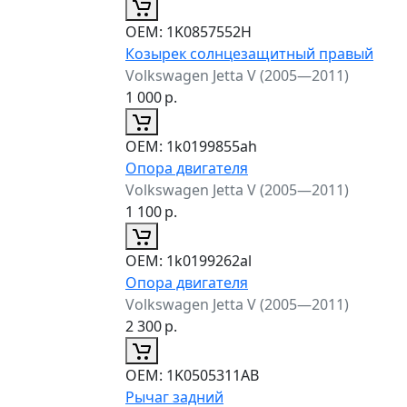
ОЕМ:
1K0857552H
Козырек солнцезащитный правый
Volkswagen Jetta V (2005—2011)
1 000
р.
ОЕМ:
1k0199855ah
Опора двигателя
Volkswagen Jetta V (2005—2011)
1 100
р.
ОЕМ:
1k0199262al
Опора двигателя
Volkswagen Jetta V (2005—2011)
2 300
р.
ОЕМ:
1K0505311AB
Рычаг задний