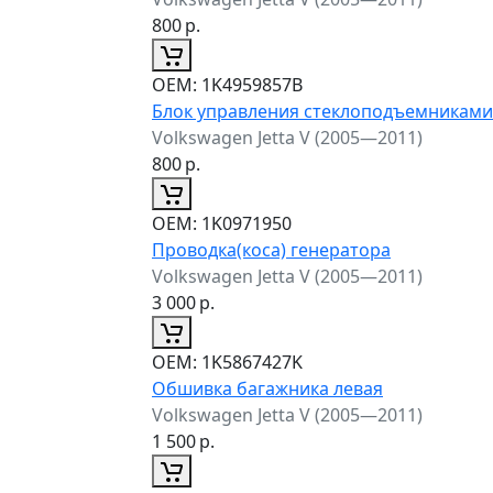
800
р.
ОЕМ:
1K4959857B
Блок управления стеклоподъемниками
Volkswagen Jetta V (2005—2011)
800
р.
ОЕМ:
1K0971950
Проводка(коса) генератора
Volkswagen Jetta V (2005—2011)
3 000
р.
ОЕМ:
1K5867427K
Обшивка багажника левая
Volkswagen Jetta V (2005—2011)
1 500
р.