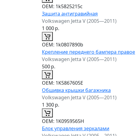
ОЕМ:
1k5825215c
Защита антигравийная
Volkswagen Jetta V (2005—2011)
1 000
р.
ОЕМ:
1k0807890b
Крепление переднего бампера правое
Volkswagen Jetta V (2005—2011)
500
р.
ОЕМ:
1K5867605E
Обшивка крышки багажника
Volkswagen Jetta V (2005—2011)
1 300
р.
ОЕМ:
1K0959565H
Блок управления зеркалами
Volkswagen Jetta V (2005—2011)