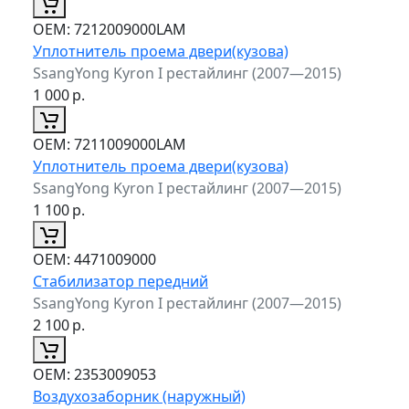
ОЕМ:
7212009000LAM
Уплотнитель проема двери(кузова)
SsangYong Kyron I рестайлинг (2007—2015)
1 000
р.
ОЕМ:
7211009000LAM
Уплотнитель проема двери(кузова)
SsangYong Kyron I рестайлинг (2007—2015)
1 100
р.
ОЕМ:
4471009000
Стабилизатор передний
SsangYong Kyron I рестайлинг (2007—2015)
2 100
р.
ОЕМ:
2353009053
Воздухозаборник (наружный)