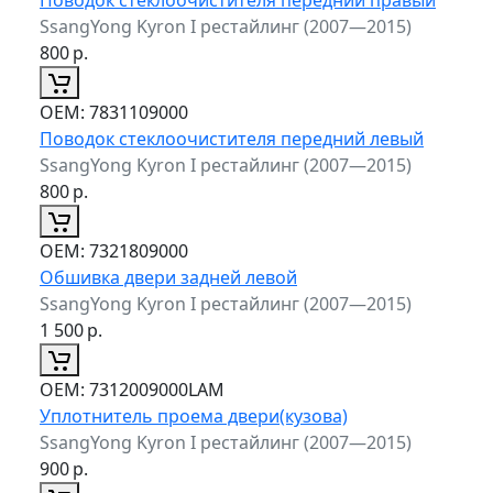
SsangYong Kyron I рестайлинг (2007—2015)
800
р.
ОЕМ:
7831109000
Поводок стеклоочистителя передний левый
SsangYong Kyron I рестайлинг (2007—2015)
800
р.
ОЕМ:
7321809000
Обшивка двери задней левой
SsangYong Kyron I рестайлинг (2007—2015)
1 500
р.
ОЕМ:
7312009000LAM
Уплотнитель проема двери(кузова)
SsangYong Kyron I рестайлинг (2007—2015)
900
р.