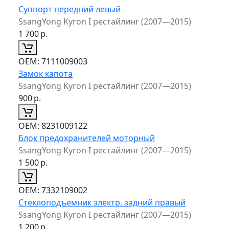
Суппорт передний левый
SsangYong Kyron I рестайлинг (2007—2015)
1 700
р.
ОЕМ:
7111009003
Замок капота
SsangYong Kyron I рестайлинг (2007—2015)
900
р.
ОЕМ:
8231009122
Блок предохранителей моторный
SsangYong Kyron I рестайлинг (2007—2015)
1 500
р.
ОЕМ:
7332109002
Стеклоподъемник электр. задний правый
SsangYong Kyron I рестайлинг (2007—2015)
1 200
р.